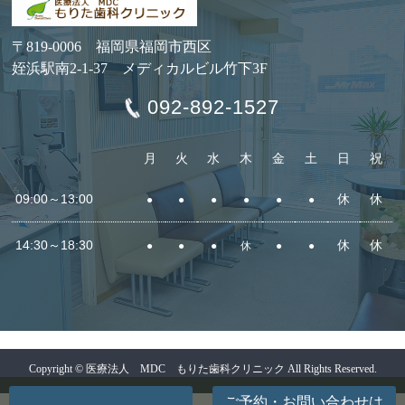
〒819-0006 福岡県福岡市西区
姪浜駅南2-1-37 メディカルビル竹下3F
092-892-1527
月
火
水
木
金
土
日
祝
09:00～13:00
休
休
●
●
●
●
●
●
14:30～18:30
休
休
●
●
●
休
●
●
Copyright © 医療法人 MDC もりた歯科クリニック All Rights Reserved.
ご予約・お問い合わせ
は