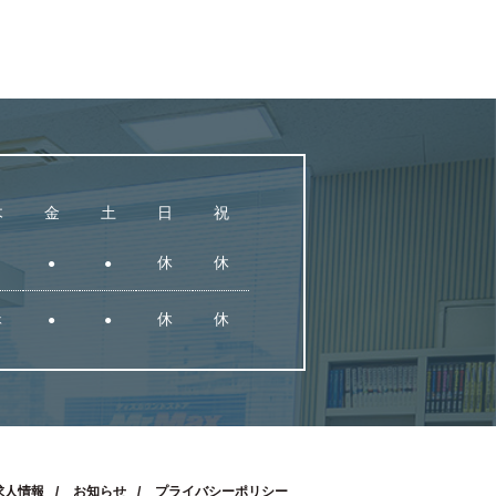
木
金
土
日
祝
休
休
●
●
休
休
休
●
●
求人情報
お知らせ
プライバシーポリシー