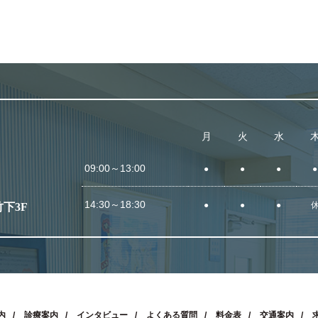
月
火
水
09:00～13:00
●
●
●
●
14:30～18:30
●
●
●
竹下3F
内
診療案内
インタビュー
よくある質問
料金表
交通案内